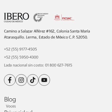
Footer
Camino a Salazar Alférez #162, Colonia Santa María
Atarasquillo. Lerma, Estado de México C.P. 52050.
+52 (55) 9177-4505
+52 (55) 5950-4300
Lada nacional sin costo:
01 800 627-7615
facebook
instagram
tiktok
youtube
Blog
Voces